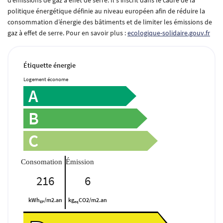
d’émissions de gaz à effet de serre. Il s’inscrit dans le cadre de la
politique énergétique définie au niveau européen afin de réduire la
consommation d’énergie des bâtiments et de limiter les émissions de
gaz à effet de serre. Pour en savoir plus :
ecologique-solidaire.gouv.fr
Étiquette énergie
Logement économe
A
B
C
Une questio
216
6
01 30 59 20 50
Accueil
kWh
/m2.an
kg
CO2/m2.an
EP
eq
Notre agence