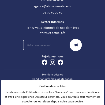
01 30 59 20 50
Restez informés
Tenez vous informés de nos dernières
offres et actualités
Rejoignez-nous
Mentions Légales
Conditions générales d'utilisation
NOS HONORAIRES
Gestion des cookies
Politique de confidentialité
Ce site nécessite l'utilisation de cookies "traceurs" pour mesurer l'audience
Gestion des cookies
et offrir une experience utilisateur optimale. Vous pouvez à tout moment les
Sitemap
accepter ou les refuser depuis
notre page dédiée
.
Nos agences