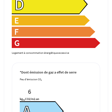
D
hat – Location
Estimation
E
Restez infor
Avis
F
Actualités
INSCRIPTION NEWS
G
Contact
Logement à consommation énergétique excessive
Rejoignez-nous
*Dont émission de gaz a effet de serre
Peu d'émission CO
2
6
kg
CO2/m2.an
eq
A