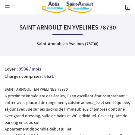


36 rue Charles de Gaulle
SAINT ARNOULT EN YVELINES 78730
78730 ST ARNOULT EN YVELINES
01 30 59 20 50
Saint-Arnoult-en-Yvelines (78730)
Loyer :
950€ / mois
Charges comprises :
662€
SAINT ARNOULT EN YVELINES 78730
Adresse email de réception

A proximité immédiate des écoles, F3 en excellent état comprenant :
entrée avec placard de rangement, cuisine aménagée et semi équipée,
En cochant cette case, vous consentez à recevoir nos propositions commerciales à l'adresse
séjour avec vue sur les jardins de l'immeuble, 2 chambres dont une
email indiqué ci-dessus. Vous pouvez vous désinscrire à tout moment en utilisant
le
formulaire de désinscription
.
avec grand dressing, salle de bains et WC individuel. Cave et place de
parking en sous-sol.
INSCRIPTION
Appartement disponible début juillet