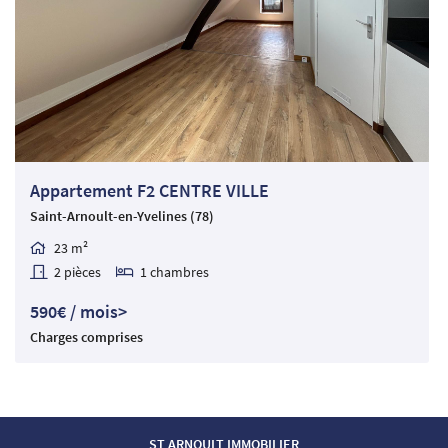
Appartement F2 CENTRE VILLE
Saint-Arnoult-en-Yvelines (78)
23 m²

2 pièces
1 chambres


590€ / mois>
Charges comprises
ST ARNOULT IMMOBILIER