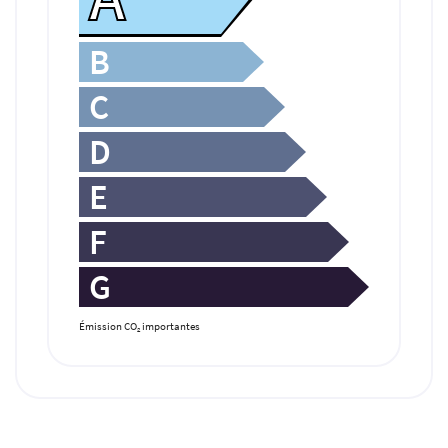
B
C
D
E
F
G
Émission CO
importantes
2