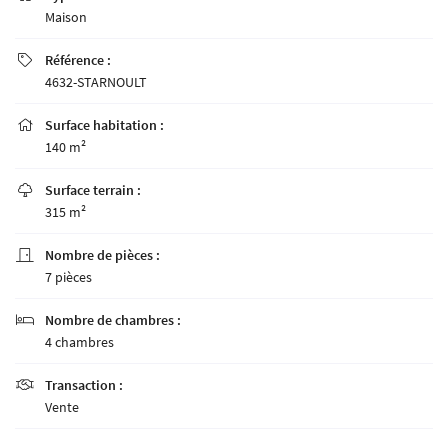
Maison
Référence :

4632-STARNOULT
Surface habitation :

140 m²
Surface terrain :

315 m²
Nombre de pièces :

7 pièces
Nombre de chambres :

4 chambres
Transaction :

Vente