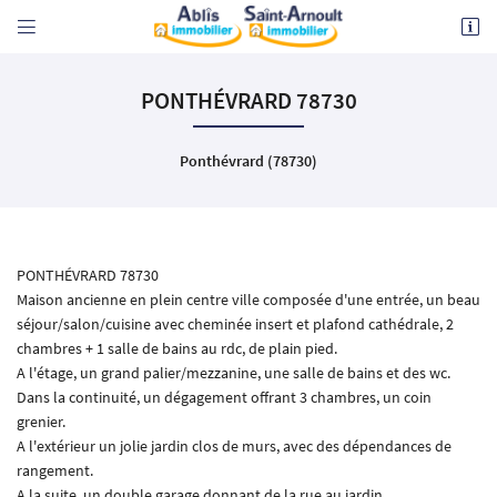


36 rue Charles de Gaulle
PONTHÉVRARD 78730
78730 ST ARNOULT EN YVELINES
01 30 59 20 50
Ponthévrard (78730)
PONTHÉVRARD 78730
Maison ancienne en plein centre ville composée d'une entrée, un beau
séjour/salon/cuisine avec cheminée insert et plafond cathédrale, 2
Adresse email de réception

chambres + 1 salle de bains au rdc, de plain pied.
A l'étage, un grand palier/mezzanine, une salle de bains et des wc.
En cochant cette case, vous consentez à recevoir nos propositions commerciales à l'adresse
Dans la continuité, un dégagement offrant 3 chambres, un coin
email indiqué ci-dessus. Vous pouvez vous désinscrire à tout moment en utilisant
le
formulaire de désinscription
.
grenier.
A l'extérieur un jolie jardin clos de murs, avec des dépendances de
INSCRIPTION
rangement.
A la suite, un double garage donnant de la rue au jardin.