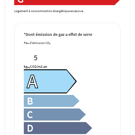
Logement à consommation énergétique excessive
*Dont émission de gaz a effet de serre
Peu d'émission CO
2
5
kg
CO2/m2.an
eq
A
B
C
D