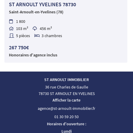
ST ARNOULT YVELINES 78730
Saint-Arnoult-en-Yvelines (78)
1 800

103 m²
456 m²


5 pièces
3 chambres


267 750€
Honoraires d'agence inclus
ST ARNOULT IMMOBILIER
36 rue Charles de Gaulle
78730 ST ARNOULT EN YVELINES
Afficher la carte
01 30 59 20 50
Horaires d'ouverture :
Lundi