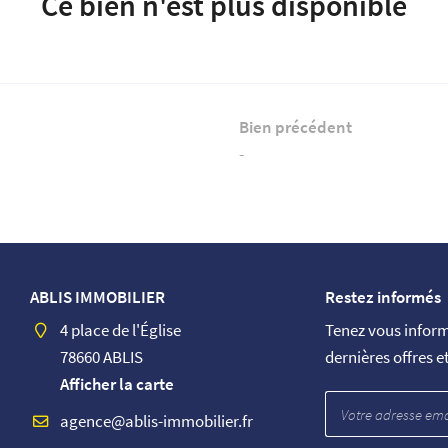
Ce bien n'est plus disponible
Bien précédent
-
ABLIS IMMOBILIER
Restez informés
4 place de l'Église
Tenez vous infor
78660 ABLIS
dernières offres e
Afficher la carte