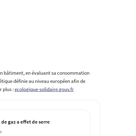
’un bâtiment, en évaluant sa consommation
rgétique définie au niveau européen afin de
r plus :
ecologique-solidaire.gouv.fr
de gaz a effet de serre
O
2