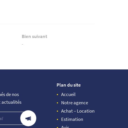
Bien suivant
-
Plan du site
més de nos
Accueil
t actualités
Notre agence
Achat – Location
Estimation
Avis