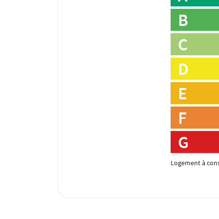
B
C
D
E
F
G
Logement à con