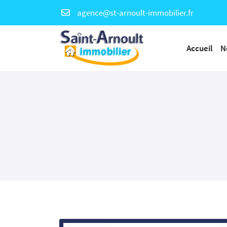
36 rue Charles de Gaulle
78730 ST ARNOULT EN YVELINES
Accueil
N
01 30 59 20 50
Adresse email de réception

En cochant cette case, vous consentez à recevoir nos propositions commerc