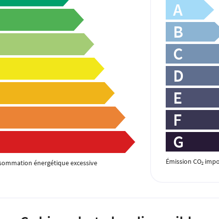
A
B
C
D
E
F
G
Émission CO
impo
sommation énergétique excessive
2