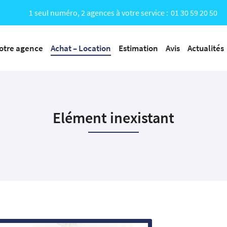
1 seul numéro, 2 agences à votre service :
01 30 59 20 50
otre agence
Achat – Location
Estimation
Avis
Actualités
Elément inexistant
iales à