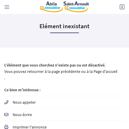


36 rue Charles de Gaulle
Elément inexistant
78730 ST ARNOULT EN YVELINES
01 30 59 20 50
L'élément que vous cherchez n'existe pas ou est désactivé.
Vous pouvez
retourner à la page précédente
ou à la
Page d'accueil
.
Adresse email de réception

Ce bien m'intéresse :
En cochant cette case, vous consentez à recevoir nos propositions commerciales à l'adresse
Nous appeler
email indiqué ci-dessus. Vous pouvez vous désinscrire à tout moment en utilisant
le
formulaire de désinscription
.
Nous écrire
INSCRIPTION
Imprimer l'annonce