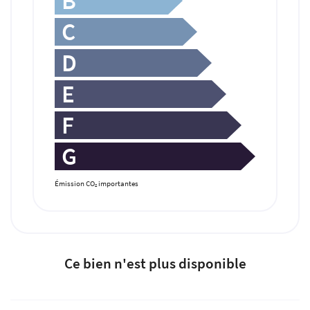
B
Actualités
INSCRIPTION NEWS
C
Contact
D
Rejoignez-nous
E
F
G
Émission CO
importantes
2
Ce bien n'est plus disponible