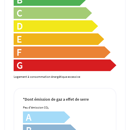
C
D
E
F
Une questio
G
Logement à consommation énergétique excessive
01 30 59 20 50
Accueil
Notre agence
*Dont émission de gaz a effet de serre
hat – Location
Peu d'émission CO
2
A
Estimation
Restez infor
Avis