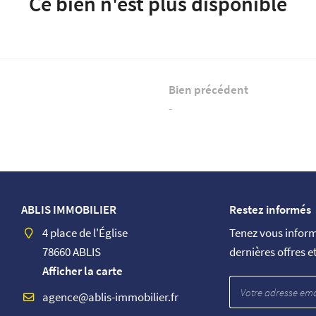
Ce bien n'est plus disponible
Bien précédent
-
ABLIS IMMOBILIER
Restez informés
4 place de l'Église
Tenez vous infor
78660 ABLIS
dernières offres e
Afficher la carte