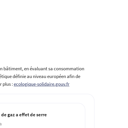
’un bâtiment, en évaluant sa consommation
rgétique définie au niveau européen afin de
r plus :
ecologique-solidaire.gouv.fr
de gaz a effet de serre
O
2