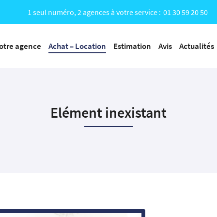
1 seul numéro, 2 agences à votre service :
01 30 59 20 50
otre agence
Achat – Location
Estimation
Avis
Actualités
Elément inexistant
iales à