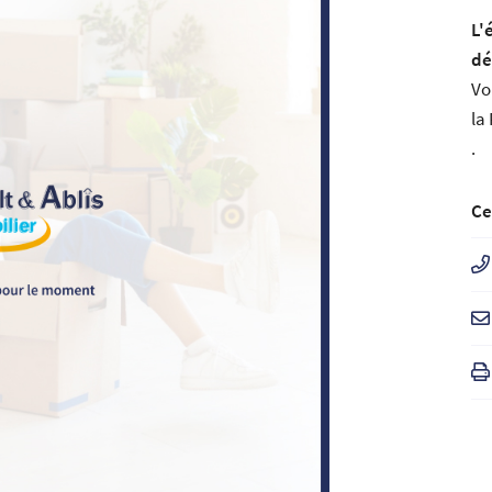
ment en
L'
dé
Vo
la
.
Ce