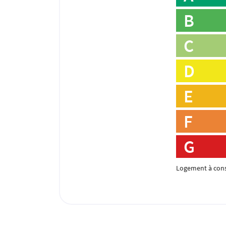
B
C
D
E
F
G
Logement à con