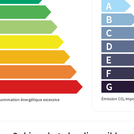
A
B
C
D
E
F
G
Émission CO
impo
sommation énergétique excessive
2