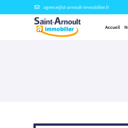
36 rue Charles de Gaulle
78730 ST ARNOULT EN YVELINES
Accueil
N
01 30 59 20 50
Adresse email de réception

En cochant cette case, vous consentez à recevoir nos propositions commerc