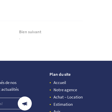
Bien suivant
-
Plan du site
més de nos
Accueil
t actualités
Notre agence
Achat – Location
Estimation
Avis